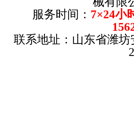
械有限
服务时间：
7×24小
156
联系地址：山东省潍坊