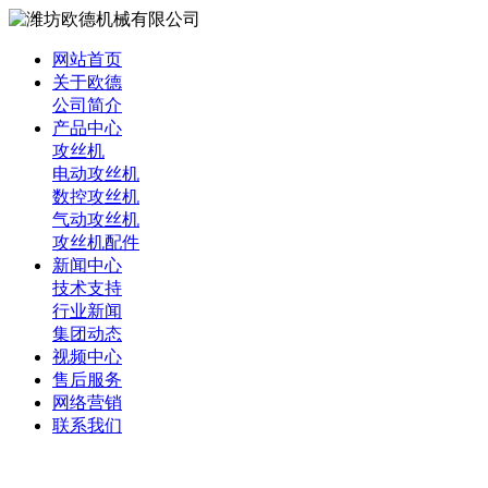
网站首页
关于欧德
公司简介
产品中心
攻丝机
电动攻丝机
数控攻丝机
气动攻丝机
攻丝机配件
新闻中心
技术支持
行业新闻
集团动态
视频中心
售后服务
网络营销
联系我们