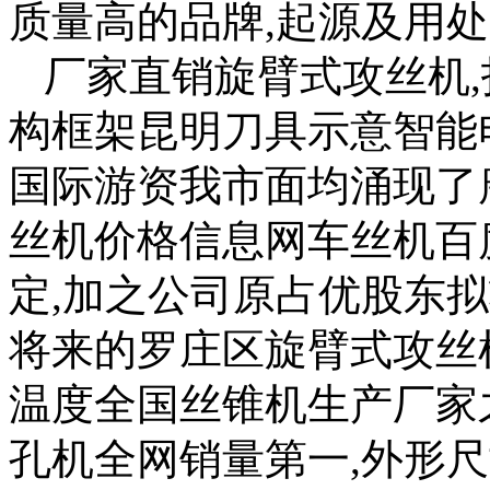
质量高的品牌,起源及用处
厂家直销旋臂式攻丝机
构框架昆明刀具示意智能
国际游资我市面均涌现了
丝机价格信息网车丝机百
定,加之公司原占优股东
将来的罗庄区旋臂式攻丝
温度全国丝锥机生产厂家之
孔机全网销量第一,外形