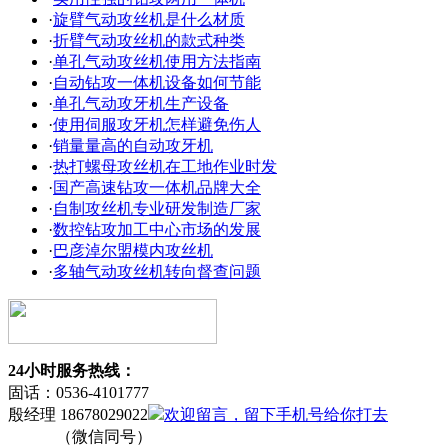
·
旋臂气动攻丝机是什么材质
·
折臂气动攻丝机的款式种类
·
单孔气动攻丝机使用方法指南
·
自动钻攻一体机设备如何节能
·
单孔气动攻牙机生产设备
·
使用伺服攻牙机怎样避免伤人
·
销量量高的自动攻牙机
·
热打螺母攻丝机在工地作业时发
·
国产高速钻攻一体机品牌大全
·
自制攻丝机专业研发制造厂家
·
数控钻攻加工中心市场的发展
·
巴彦淖尔盟模内攻丝机
·
多轴气动攻丝机转向督查问题
24小时服务热线：
固话：0536-4101777
殷经理 18678029022
（微信同号）