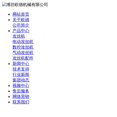
网站首页
关于欧德
公司简介
产品中心
攻丝机
电动攻丝机
数控攻丝机
气动攻丝机
攻丝机配件
新闻中心
技术支持
行业新闻
集团动态
视频中心
售后服务
网络营销
联系我们