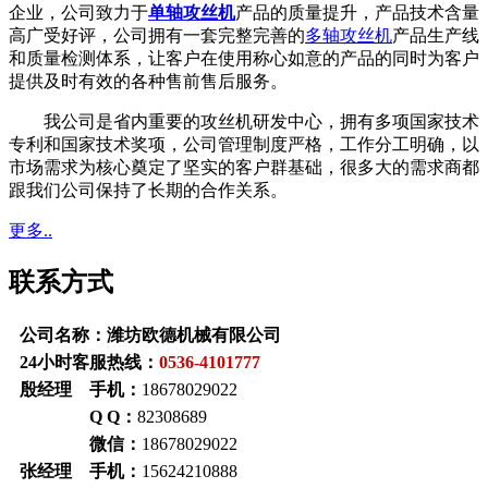
企业，公司致力于
单轴攻丝机
产品的质量提升，产品技术含量
高广受好评，公司拥有一套完整完善的
多轴攻丝机
产品生产线
和质量检测体系，让客户在使用称心如意的产品的同时为客户
提供及时有效的各种售前售后服务。
我公司是省内重要的攻丝机研发中心，拥有多项国家技术
专利和国家技术奖项，公司管理制度严格，工作分工明确，以
市场需求为核心奠定了坚实的客户群基础，很多大的需求商都
跟我们公司保持了长期的合作关系。
更多..
联系方式
公司名称：潍坊欧德机械有限公司
24小时客服热线：
0536-4101777
殷经理 手机：
18678029022
Q Q：
82308689
微信：
18678029022
张经理 手机：
15624210888