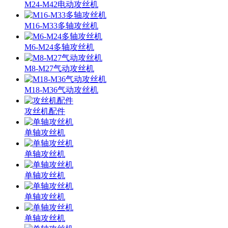
M24-M42电动攻丝机
M16-M33多轴攻丝机
M6-M24多轴攻丝机
M8-M27气动攻丝机
M18-M36气动攻丝机
攻丝机配件
单轴攻丝机
单轴攻丝机
单轴攻丝机
单轴攻丝机
单轴攻丝机