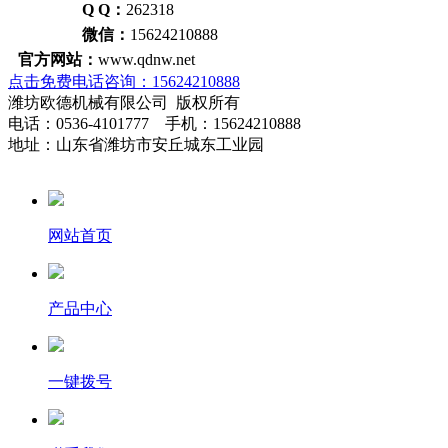
Q Q：
262318
微信：
15624210888
官方网站：
www.qdnw.net
点击免费电话咨询：15624210888
潍坊欧德机械有限公司 版权所有
电话：0536-4101777 手机：15624210888
地址：山东省潍坊市安丘城东工业园
网站首页
产品中心
一键拨号