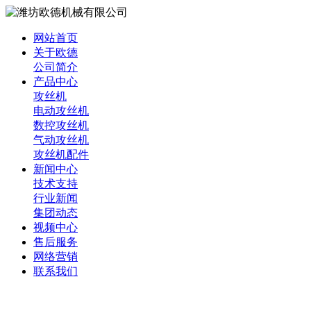
网站首页
关于欧德
公司简介
产品中心
攻丝机
电动攻丝机
数控攻丝机
气动攻丝机
攻丝机配件
新闻中心
技术支持
行业新闻
集团动态
视频中心
售后服务
网络营销
联系我们