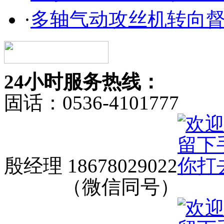
·
多轴气动攻丝机转向
24小时服务热线：
固话：0536-4101777
殷经理 18678029022
（微信同号）