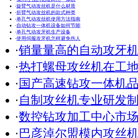
·
旋臂气动攻丝机是什么材质
·
折臂气动攻丝机的款式种类
·
单孔气动攻丝机使用方法指南
·
自动钻攻一体机设备如何节能
·
单孔气动攻牙机生产设备
·
使用伺服攻牙机怎样避免伤人
·
销量量高的自动攻牙
·
热打螺母攻丝机在工
·
国产高速钻攻一体机
·
自制攻丝机专业研发
·
数控钻攻加工中心市
·
巴彦淖尔盟模内攻丝