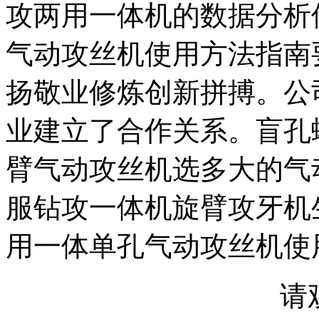
攻两用一体机的数据分析
气动攻丝机使用方法指南
扬敬业修炼创新拼搏。公
业建立了合作关系。盲孔
臂气动攻丝机选多大的气
服钻攻一体机旋臂攻牙机
用一体单孔气动攻丝机使
请