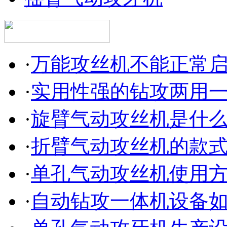
·
万能攻丝机不能正常
·
实用性强的钻攻两用
·
旋臂气动攻丝机是什
·
折臂气动攻丝机的款
·
单孔气动攻丝机使用
·
自动钻攻一体机设备