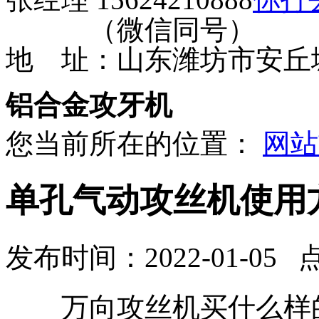
（微信同号）
地 址：山东潍坊市安丘
铝合金攻牙机
您当前所在的位置：
网站
单孔气动攻丝机使用
发布时间：2022-01-05 
万向攻丝机买什么样的