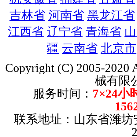
吉林省
河南省
黑龙江省
江西省
辽宁省
青海省
山
疆
云南省
北京市
Copyright (C) 2005-202
械有限
服务时间：
7×24小
156
联系地址：山东省潍坊