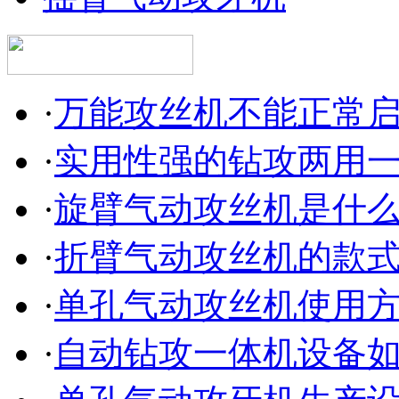
·
万能攻丝机不能正常
·
实用性强的钻攻两用
·
旋臂气动攻丝机是什
·
折臂气动攻丝机的款
·
单孔气动攻丝机使用
·
自动钻攻一体机设备