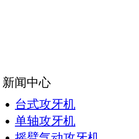
新闻中心
台式攻牙机
单轴攻牙机
摇臂气动攻牙机