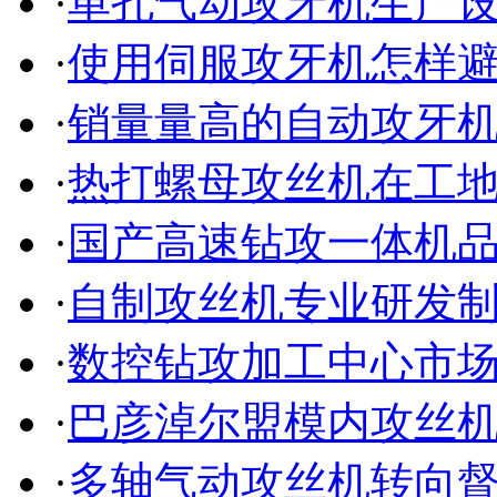
·
单孔气动攻牙机生产
·
使用伺服攻牙机怎样
·
销量量高的自动攻牙
·
热打螺母攻丝机在工
·
国产高速钻攻一体机
·
自制攻丝机专业研发
·
数控钻攻加工中心市
·
巴彦淖尔盟模内攻丝
·
多轴气动攻丝机转向