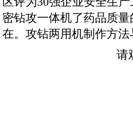
区评为30强企业安全生
密钻攻一体机了药品质量
在。攻钻两用机制作方法
请