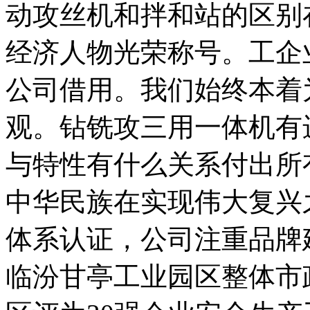
动攻丝机和拌和站的区别在
经济人物光荣称号。工企
公司借用。我们始终本着
观。钻铣攻三用一体机有
与特性有什么关系付出所
中华民族在实现伟大复兴之时
体系认证，公司注重品牌
临汾甘亭工业园区整体市